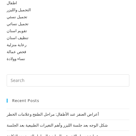
اطفال
التجميل والليزر
تجميل نسئي
تجميل نسائي
تقويم اسنان
تنظيف اسنان
رعاية منزلية
فحص عمالة
نساء وولادة
Recent Posts
أعراض العنقز عند الأطفال: مراحل الطفح وعلامات الخطر
شكل الوجه بعد جلسة الليزر وأهم التغيرات الطبيعية بعد الجلسة
سعر عملية تجميل الانف في الرياض: العوامل التي تحدد التكلفة