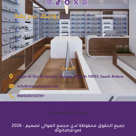
روابط سريعة
العيادات
الفريق الطبي
الأجهزة
التواصل
التواصل
Najm Al Din Al Ayoubi, Tuwaiq, Riyadh 14933, Saudi Arabia
info@alawaliclinic.com
966920016578+
Powered By Target
2026 - جميع الحقوق محفوظة لدي مجمع العوالي تصميم
digitaltarget