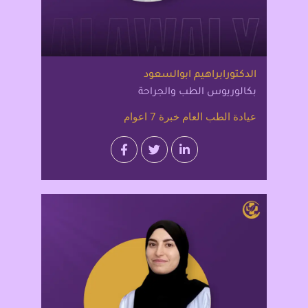
الدكتورابراهيم ابوالسعود
بكالوريوس الطب والجراحة
عيادة الطب العام خبرة 7 اعوام