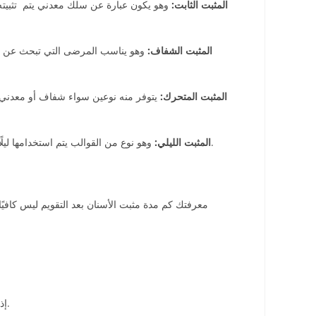
المثبت الثابت:
وهو يكون عبارة عن سلك معدني يتم تثبيته 
المثبت الشفاف:
وهو يناسب المرضى التي تبحث عن مثب
المثبت المتحرك:
يتوفر منه نوعين سواء شفاف أو معدني، و
وهو نوع من القوالب يتم استخدامها ليلًا فقط وذلك للحفاظ على شكل الأسنان ومنع الضغط خاصةً لمن يعانون من مشكلة طحن الأسنان، وهي اختيار مرن يتكيف بسهولة مع الأسنان.
المثبت الليلي:
معرفتك كم مدة مثبت الأسنان بعد التقويم ليس كافي
إذا كان ثابت فهو عادةً يكون غير مرئي لأنه يكون في الجزء الخلفي من الأسنان ويدوم طويلًا ولا تحتاج إلى استبداله باستمرار كما لا يمكنك ضياعة.