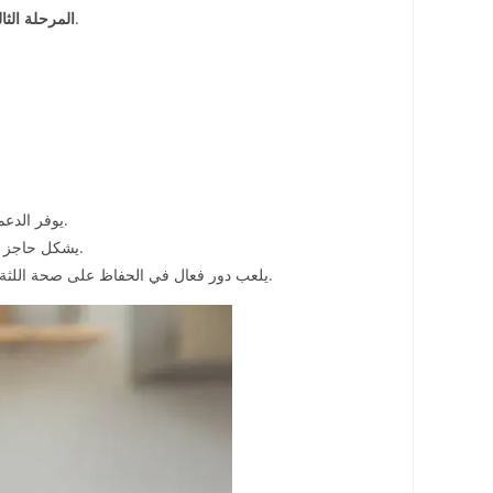
يتم ارتدائه ليلًا 3 مرات بالأسبوع هذا في حال كانت حالة الأسنان معقدة وتطلبت تفاصيل كثيرة في التقويم وهذه المرحلة تستمر مدى الحياة.
المرحلة الثال
يوفر الدعم المثالي للأسنان خاصةً مع الوضع الجديد، ويعد من الخطوات المهمة خاصةً مع الحالات التي تتطلب تحرك كبير للاسنان وذلك أثناء عملية التقويم.
يشكل حاجز يمنع من تأثير العوامل الخارجية على الأسنان مثل مشكلة الضغط وطحن الأسنان ومص الأصابع وغيرها من العادات التي تؤثر على ثبات الأسنان.
يلعب دور فعال في الحفاظ على صحة اللثة وذلك من خلال منع مشكلة تراكم بقايا الطعام والمشروبات بين الأسنان، وهذا بدوره يلعب دور كبير في التقليل من خطر الإصابة بأمراض اللثة.