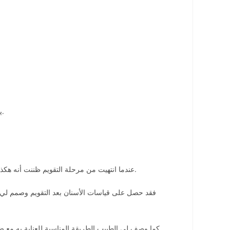
يمكن أن يكون عرضة للتلف في حالة استخدامه بشكل غير صحيح مثل تناول الأطعمة الصلبة عند تناوله أو المشروبات التي تترك تصبغات وغيره.
عندما انتهيت من مرحلة التقويم ظننت أنه هكذا قد انتهي الأمر ولكن الطبيب أوضح لي أننا سنبدأ مرحلة جديدة ولكنها مرحلة ممتعة لا يوجد بها ألم ولكنها سوف تحافظ على صحة وجمال الأسنان.
فقد حصل على قياسات الأسنان بعد التقويم وصمم لي 
كما وصف لي الطبيب الطريقة المناسبة للعناية به مع ضر