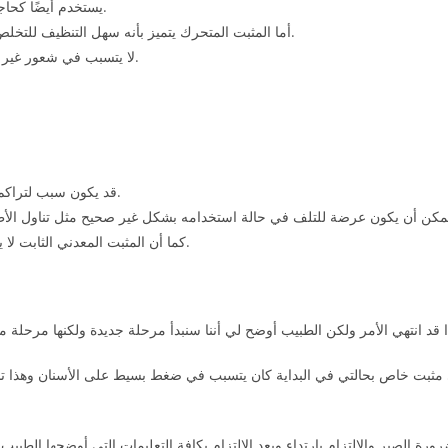
يستخدم أيضًا كحاجز لحماية الأسنان من مشكلة الضغط و الطحن خاصةً عند النوم.
أما المثبت المتحرك يتميز بأنه سهل التنظيف للتخلص من بقايا الأكل والمشروبات لضمان التمتع بصحة فموية أفضل.
لا يتسبب في شعور غير مريح في البداية فقط ولكن فيما بعد يتكيف بسهولة مع الأسنان.
قد يكون سبب لتراكم الجير بين الأسنان إذا لم يتم الاعتناء به بطريقة دورية وصحيحة.
كما أن المثبت المعدني الثابت لا يمكن إزالته بنفسك يجب أن يتم إزالته بواسطة الطبيب المختص.
مثبت خاص بحالتي في البداية كان يتسبب في ضغط بسيط على الأسنان وهذا تسب
ورة الصبر والالتزام بارتداء وبعد الالتزام بكافة التعليمات التي أوضحها الط