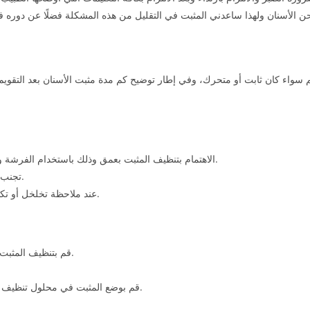
ويم سواء كان ثابت أو متحرك، وفي إطار توضيح كم مدة مثبت الأسنان بعد التقوي
الاهتمام بتنظيف المثبت بعمق وذلك باستخدام الفرشة والصابون المخصص، كما يمكنك استخدام الخيط الطبي للتنظيف.
تجنب تمامًا تناول أي من الأشياء اللزجة مثل اللبان وغيره عند ارتدائه.
عند ملاحظة تخلخل أو تكسر المثبت أو أي خطأ في المثبت يجب التوجه للطبيب المختص.
قم بتنظيف المثبت بشكل يومي وذلك باستخدام الماء البارد والمنظفات المخصصة.
قم بوضع المثبت في محلول تنظيف من مرة إلى مرتين بالأسبوع وذلك للتخلص من الروائح الكريهة.