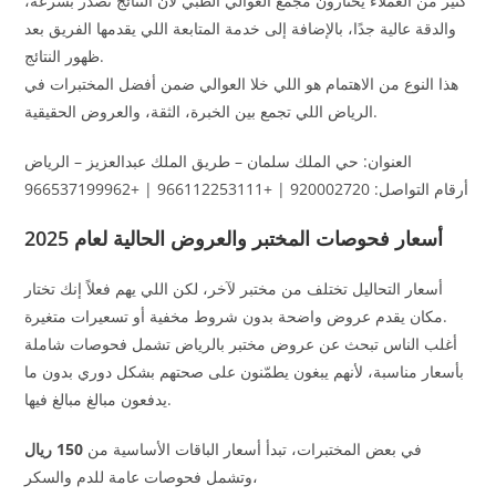
كثير من العملاء يختارون مجمع العوالي الطبي لأن النتائج تصدر بسرعة،
والدقة عالية جدًا، بالإضافة إلى خدمة المتابعة اللي يقدمها الفريق بعد
ظهور النتائج.
هذا النوع من الاهتمام هو اللي خلا العوالي ضمن أفضل المختبرات في
الرياض اللي تجمع بين الخبرة، الثقة، والعروض الحقيقية.
العنوان: حي الملك سلمان – طريق الملك عبدالعزيز – الرياض
أرقام التواصل: 920002720 | +966112253111 | +966537199962
أسعار فحوصات المختبر والعروض الحالية لعام 2025
أسعار التحاليل تختلف من مختبر لآخر، لكن اللي يهم فعلاً إنك تختار
مكان يقدم عروض واضحة بدون شروط مخفية أو تسعيرات متغيرة.
أغلب الناس تبحث عن عروض مختبر بالرياض تشمل فحوصات شاملة
بأسعار مناسبة، لأنهم يبغون يطمّنون على صحتهم بشكل دوري بدون ما
يدفعون مبالغ مبالغ فيها.
في بعض المختبرات، تبدأ أسعار الباقات الأساسية من
150 ريال
وتشمل فحوصات عامة للدم والسكر،