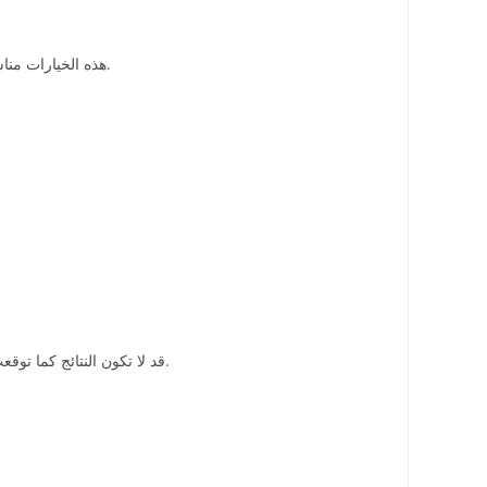
هذه الخيارات مناسبة لمن لا يرغبن في العمليات الجراحية وتحتاج إلى نتائج تدريجية مع فترة تعافي قصيرة، وتحقيق نتائج إيجابية على المديين: الطويل والقصير سوياً.
قد لا تكون النتائج كما توقعت المرأة، خاصة إذا كان هناك اختلاف بين توقعات المريضة والنتائج الواقعية. الاستشارة المسبقة والمناقشة مع الطبيب مهمة لتحديد النتائج الممكنة.