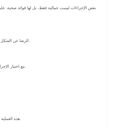
بعض الإجراءات ليست جمالية فقط، بل لها فوائد صحية. على
الرضا عن الشكل الخارجي بعد الولادة يمكن أن يقلل من التوتر والاكتئاب الذي قد يصاحب فترة ما بعد الولادة، ويجعل المرأة أكثر قدرة على الاهتمام بنفسها وبطفلها.
مع اختيار الإجراءات المناسبة ومتابعة تعليمات الطبيب، يمكن للنتائج أن تدوم لفترة طويلة، مما يجعل التجميل بعد الولادة استثمارًا طويل الأمد في الشكل والصحة.
هذه العملية تعالج ترهل الجلد وعضلات البطن المتمددة بعد الحمل. يمكن أن تشمل إزالة الجلد الزائد وشد العضلات، مما يعطي البطن مظهرًا مشدودًا ومتناسقًا.