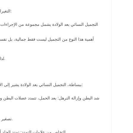
التغيرات الجسدية بعد الحمل والولادة طبيعية، ولكنها قد تكون مصدر قلق للكثير من النساء، خاصة إذا كان شكل الجسم أو البشرة قد تغير بشكل ملحوظ:
التجميل النسائي بعد الولادة يشمل مجموعة من الإجراءات
أهمية هذا النوع من التجميل ليست فقط جمالية، بل نفسي
لذلك، يعتبر التجميل النسائي بعد الولادة خيارًا استراتيجيًا للعديد من النساء في السعودية اللاتي يبحثن عن التوازن بين الجمال والصحة بعد الإنجاب.
ببساطة، التجميل النسائي بعد الولادة يشير إلى الإجراءات التجميلية التي تُجرى للنساء بعد انتهاء فترة الحمل والولادة بهدف استعادة شكل الجسم أو تحسين مظهره. هذه الإجراءات يمكن أن تشمل:
شد البطن وإزالة الترهل: بعد الحمل، تتمدد عضلات البطن وا
تصغير أو تكبير الثديين: الحمل والرضاعة قد تغير شكل الثديين وحجمهما. إجراءات التجميل قد تشمل رفع الثديين، تصغيرهما أو تكبيرهما حسب الحاجة.
التخلص من علامات التمدد: تمدد الجلد أثناء الحمل قد يترك علامات واضحة على البطن، الصدر أو الفخذين. العلاجات بالليزر أو التقشير الكيميائي تساعد على تقليل ظهور هذه العلامات.