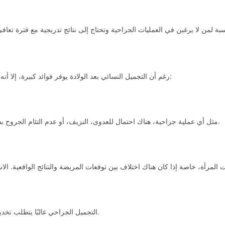
رغم أن التجميل النسائي بعد الولادة يوفر فوائد كبيرة، إلا أنه لا يخلو من بعض المخاطر التي يجب أن تكون المرأة على دراية بها:
مثل أي عملية جراحية، هناك احتمال للعدوى، النزيف، أو عدم التئام الجروح بشكل مثالي. اختيار طبيب ماهر ومركز متخصص يقلل هذه المخاطر.
التجميل الجراحي غالبًا يتطلب تخديرًا، وهو يحمل بعض المخاطر، خاصة لمن لديها حالات صحية مزمنة.