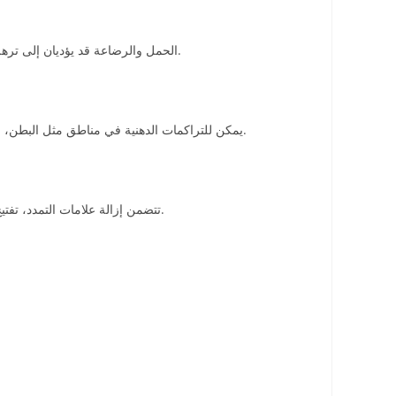
الحمل والرضاعة قد يؤديان إلى ترهل الثديين وفقدان الشكل الطبيعي. إجراءات رفع الثدي تساعد على إعادة الشكل والمرونة، وأحيانًا يتم دمجها مع تكبير أو تصغير الثدي حسب الرغبة.
يمكن للتراكمات الدهنية في مناطق مثل البطن، الفخذين، والوركين أن تصبح أكثر وضوحًا بعد الحمل. شفط الدهون الموضعي يساعد على إزالة هذه التراكمات بشكل آمن مع تحسين تناسق الجسم.
تتضمن إزالة علامات التمدد، تفتيح التصبغات، وتقليل التجاعيد باستخدام الليزر أو التقشير الكيميائي أو الحقن التجميلية. هذه الإجراءات تساعد على استعادة نعومة البشرة وإشراقتها.