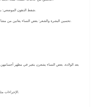
شفط الدهون الموضعي: بعض النساء يجدن صعوبة في التخلص من الدهون الزائدة في مناطق محددة بعد الولادة، ويمكن لبعض الإجراءات التجميلية معالجة هذه المشكلة.
تحسين البشرة والشعر: بعض النساء يعانين من مشاكل الجلد أو تساقط الشعر بعد الولادة. يمكن للتقنيات الحديثة، مثل الحقن بالبلازما أو العلاجات الليزرية، أن تحسن ملمس البشرة وكثافة الشعر.
بعد الولادة، بعض النساء يشعرن بتغير في مظهر أجسامهن، و
الإجراءات مثل شد البطن أو تصغير الثديين أو إزالة الدهون الزائدة تساعد على إعادة تناسق الجسم، وجعل المرأة تشعر بأن جسمها أقرب إلى شكله قبل الحمل.